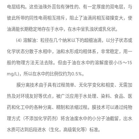
电层结构。这些油珠外蕊包有弹性的、有一定厚度的双电层，与
彼此所带的同性电荷相互排斥，阻止了油滴闾相互碰撞变大，使
油滴能长期稳定地存在于水中，在水中呈乳浊状或乳化状。
(4) 溶解油：粒径在几个纳米以下的超细油滴，以分子状态或
化学状态分散于水相中，油和水形成均相体系，非常稳定，用一
般的物理方法无法去除。但由于油在水中的溶解度很小(5～15
mg/L)，所以在水中的比例仅约为0.5%。
膜分离技术由于具有过程简单、无化学变化和相变、无需加
热及对环境友好等优点，被广泛应用于水处理、染料、食品、医
药和化工中的各种分离、精制和浓缩过程。膜技术可以通过纯物
理方式（不添加化学药剂）将含油废水中的小分子油截留，出水
水质可达到后段进水（生化，高级氧化等）标准。