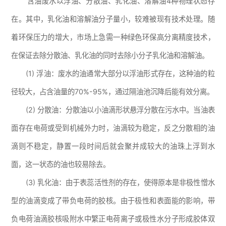
含油废水以浮油、分散油、乳化油、溶解油4种物理状态存
在。其中，乳化油和溶解油分子量小，较难被现有技术处理。随
着环保压力的增大，市场上急需一种绿色环保高分离精度技术，
在保证去除分散油、乳化油的同时去除小分子乳化油和溶解油。
(1) 浮油：废水的油通常大部分以浮油形式存在，这种油的粒
径较大，占含油量的70%-95%，通过隔油池沉降后能有效分离。
(2) 分散油：分散油以小油滴形状悬浮分散在污水中。当油表
面存在电荷或受到机械外力时，油滴较为稳定，反之分散相的油
滴则不稳定，静置一段时间后就会聚并成较大的油珠上浮到水
面，这一状态的油也较易除去。
(3) 乳化油：由于表蕊活性剂的存在，使得原本是非极性憎水
型的油滴变成了带负电荷的胶核。由于极性和表面能的影响，带
负电荷油滴胶核吸附水中繁正电荷离子或极性水分子形成胶体双