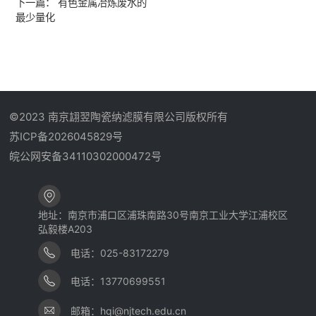
下一篇：
有色金属冶炼废水的
最少量化
©2023 南京翃翌陶瓷纳滤膜有限公司版权所有
苏ICP备2026045829号
皖公网安备34110302000472号
地址：南京市浦口区浦珠南路30号南京工业大学江浦校区
弘毅楼A203
电话：025-83172279
电话：13770699551
邮箱：hqi@njtech.edu.cn